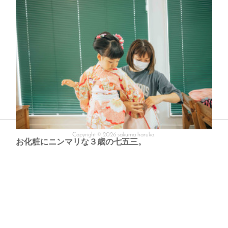
秋いっぱいの公園で早朝お散歩フォト
location : 壬生町SL好きな僕のためお母さんがセレクトしてくれたお気
に入りの公園。人が少ない間に思い切り満喫しよう！ってんで朝の早く
からみんなで遊びながら撮影しました。紅葉も、コスモスも、めいっ…
Copyright ©
2026
sakuma haruka
.
お化粧にニンマリな３歳の七五三。
location : 大光院（太田市）プリンセス願望強めな彼女なので、お支度
中は終始ニコニコ顔でした。「口紅」の言葉が出た瞬間に唇をう〜って
突き出すし、仕上がり後は鏡の中の自分にうっとり。お支度だけでも…