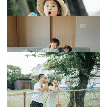
23
Aug
2022
新しいおうちで新生児さんと真っ白な生活
23
Aug
2022
お菓子食べて水遊びして３歳さんの休日
家族みんなで賑やかに祝う妹ちゃんの誕生
Copyright ©
2026
sakuma haruka
.